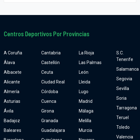
Centros Deportivos Por Provincias
A Coruña
Cantabria
La Rioja
S.C.
Tenerife
Álava
Castellón
Las Palmas
Salamanca
Albacete
Ceuta
León
Segovia
Alicante
Ciudad Real
Lleida
Sevilla
Almería
Córdoba
Lugo
Soria
Asturias
Cuenca
Madrid
Tarragona
Ávila
Girona
Málaga
Teruel
Badajoz
Granada
Melilla
Toledo
Baleares
Guadalajara
Murcia
Valencia