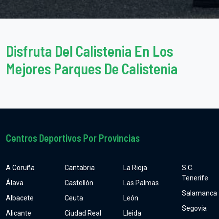
Disfruta Del Calistenia En Los
Mejores Parques De Calistenia
Centros Deportivos Por Provincias
A Coruña
Cantabria
La Rioja
S.C.
Tenerife
Álava
Castellón
Las Palmas
Salamanca
Albacete
Ceuta
León
Segovia
Alicante
Ciudad Real
Lleida