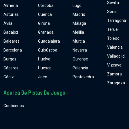
Sevilla
Almería
Córdoba
Lugo
Soria
Asturias
Cuenca
Madrid
Tarragona
Ávila
Girona
Málaga
Teruel
Badajoz
Granada
Melilla
Toledo
Baleares
Guadalajara
Murcia
Valencia
Barcelona
Guipúzcoa
Navarra
Valladolid
Burgos
Huelva
Ourense
Vizcaya
Cáceres
Huesca
Palencia
Zamora
Cádiz
Jaén
Pontevedra
Zaragoza
Acerca De Pistas De Juego
Conócenos