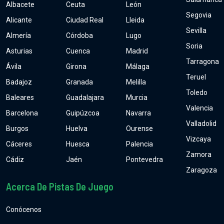
Albacete
Ceuta
León
Segovia
Alicante
Ciudad Real
Lleida
Sevilla
Almería
Córdoba
Lugo
Soria
Asturias
Cuenca
Madrid
Tarragona
Ávila
Girona
Málaga
Teruel
Badajoz
Granada
Melilla
Toledo
Baleares
Guadalajara
Murcia
Valencia
Barcelona
Guipúzcoa
Navarra
Valladolid
Burgos
Huelva
Ourense
Vizcaya
Cáceres
Huesca
Palencia
Zamora
Cádiz
Jaén
Pontevedra
Zaragoza
Acerca De Pistas De Juego
Conócenos